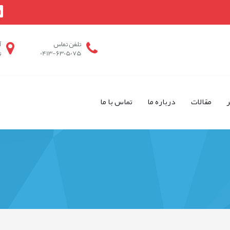
تلفن تماس
آ
0413-6305075
ت
ر
مقالات
درباره ما
تماس با ما