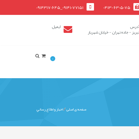
09141077151_09143170645
0413-6305075
درس
ایمیل
بریز - جاده تهران - خیابان شهریار
0
صفحه ی اصلی
اخبار و اطلاع رساني