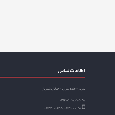
اطلاعات تماس
تبریز - جاده تهران - خیابان شهریار
0413-6305075
09141077151_09143170645